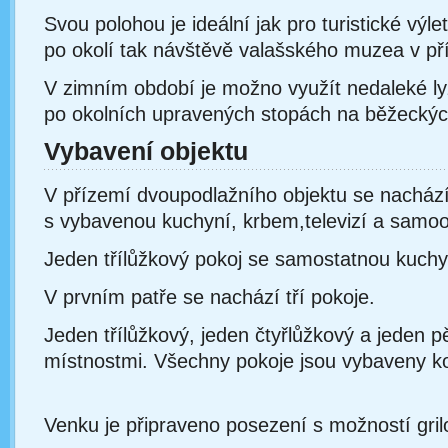
Svou polohou je ideální jak pro turistické výle
po okolí tak návštěvě valašského muzea v př
V zimním období je možno využít nedaleké lyž
po okolních upravených stopách na běžeckých
Vybavení objektu
V přízemí dvoupodlažního objektu se nacház
s vybavenou kuchyní, krbem,televizí a sam
Jeden třílůžkový pokoj se samostatnou kuch
V prvním patře se nachází tří pokoje.
Jeden třílůžkový, jeden čtyřlůžkový a jeden p
místnostmi. Všechny pokoje jsou vybaveny 
Venku je připraveno posezení s možností gril