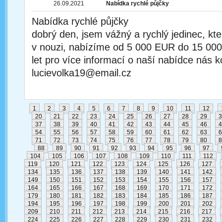
26.09.2021
Nabídka rychlé půjčky
Nabídka rychlé půjčky
dobrý den, jsem vážný a rychlý jedinec, kt
v nouzi, nabízíme od 5 000 EUR do 15 00
let pro více informací o naší nabídce nás k
lucievolka19@email.cz
1
2
3
4
5
6
7
8
9
10
11
12
20
21
22
23
24
25
26
27
28
29
3
37
38
39
40
41
42
43
44
45
46
4
54
55
56
57
58
59
60
61
62
63
6
71
72
73
74
75
76
77
78
79
80
8
88
89
90
91
92
93
94
95
96
97
104
105
106
107
108
109
110
111
112
119
120
121
122
123
124
125
126
127
134
135
136
137
138
139
140
141
142
149
150
151
152
153
154
155
156
157
164
165
166
167
168
169
170
171
172
179
180
181
182
183
184
185
186
187
194
195
196
197
198
199
200
201
202
209
210
211
212
213
214
215
216
217
224
225
226
227
228
229
230
231
232