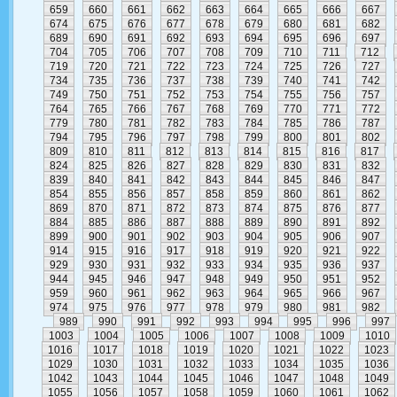
659
660
661
662
663
664
665
666
667
674
675
676
677
678
679
680
681
682
689
690
691
692
693
694
695
696
697
704
705
706
707
708
709
710
711
712
719
720
721
722
723
724
725
726
727
734
735
736
737
738
739
740
741
742
749
750
751
752
753
754
755
756
757
764
765
766
767
768
769
770
771
772
779
780
781
782
783
784
785
786
787
794
795
796
797
798
799
800
801
802
809
810
811
812
813
814
815
816
817
824
825
826
827
828
829
830
831
832
839
840
841
842
843
844
845
846
847
854
855
856
857
858
859
860
861
862
869
870
871
872
873
874
875
876
877
884
885
886
887
888
889
890
891
892
899
900
901
902
903
904
905
906
907
914
915
916
917
918
919
920
921
922
929
930
931
932
933
934
935
936
937
944
945
946
947
948
949
950
951
952
959
960
961
962
963
964
965
966
967
974
975
976
977
978
979
980
981
982
989
990
991
992
993
994
995
996
997
1003
1004
1005
1006
1007
1008
1009
1010
1016
1017
1018
1019
1020
1021
1022
1023
1029
1030
1031
1032
1033
1034
1035
1036
1042
1043
1044
1045
1046
1047
1048
1049
1055
1056
1057
1058
1059
1060
1061
1062