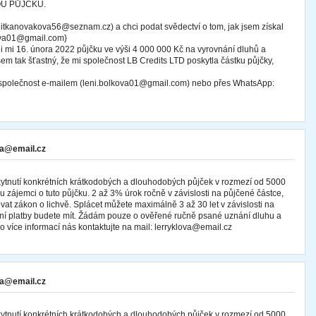
OU PŮJČKU.
tkanovakova56@seznam.cz) a chci podat svědectví o tom, jak jsem získal
kova01@gmail.com}
i mi 16. února 2022 půjčku ve výši 4 000 000 Kč na vyrovnání dluhů a
sem tak šťastný, že mi společnost LB Credits LTD poskytla částku půjčky,
o společnost e-mailem (leni.bolkova01@gmail.com) nebo přes WhatsApp:
va@email.cz
skytnutí konkrétních krátkodobých a dlouhodobých půjček v rozmezí od 5000
ájemci o tuto půjčku. 2 až 3% úrok ročně v závislosti na půjčené částce,
at zákon o lichvě. Splácet můžete maximálně 3 až 30 let v závislosti na
íční platby budete mít. Žádám pouze o ověřené ručně psané uznání dluhu a
o více informací nás kontaktujte na mail: lerryklova@email.cz
va@email.cz
skytnutí konkrétních krátkodobých a dlouhodobých půjček v rozmezí od 5000