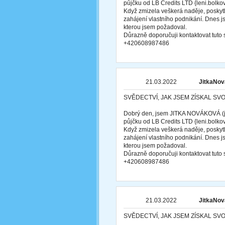
půjčku od LB Credits LTD {leni.bol
Když zmizela veškerá naděje, poskytl
zahájení vlastního podnikání. Dnes j
kterou jsem požadoval.
Důrazně doporučuji kontaktovat tut
+420608987486
21.03.2022
JitkaNov
SVĚDECTVÍ, JAK JSEM ZÍSKAL SV
Dobrý den, jsem JITKA NOVÁKOVÁ (ji
půjčku od LB Credits LTD {leni.bol
Když zmizela veškerá naděje, poskytl
zahájení vlastního podnikání. Dnes j
kterou jsem požadoval.
Důrazně doporučuji kontaktovat tut
+420608987486
21.03.2022
JitkaNov
SVĚDECTVÍ, JAK JSEM ZÍSKAL SV