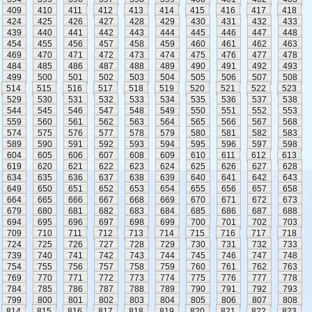
409
410
411
412
413
414
415
416
417
418
424
425
426
427
428
429
430
431
432
433
439
440
441
442
443
444
445
446
447
448
454
455
456
457
458
459
460
461
462
463
469
470
471
472
473
474
475
476
477
478
484
485
486
487
488
489
490
491
492
493
499
500
501
502
503
504
505
506
507
508
514
515
516
517
518
519
520
521
522
523
529
530
531
532
533
534
535
536
537
538
544
545
546
547
548
549
550
551
552
553
559
560
561
562
563
564
565
566
567
568
574
575
576
577
578
579
580
581
582
583
589
590
591
592
593
594
595
596
597
598
604
605
606
607
608
609
610
611
612
613
619
620
621
622
623
624
625
626
627
628
634
635
636
637
638
639
640
641
642
643
649
650
651
652
653
654
655
656
657
658
664
665
666
667
668
669
670
671
672
673
679
680
681
682
683
684
685
686
687
688
694
695
696
697
698
699
700
701
702
703
709
710
711
712
713
714
715
716
717
718
724
725
726
727
728
729
730
731
732
733
739
740
741
742
743
744
745
746
747
748
754
755
756
757
758
759
760
761
762
763
769
770
771
772
773
774
775
776
777
778
784
785
786
787
788
789
790
791
792
793
799
800
801
802
803
804
805
806
807
808
814
815
816
817
818
819
820
821
822
823