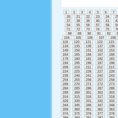
1
2
3
4
5
6
7
20
21
22
23
24
2
37
38
39
40
41
4
54
55
56
57
58
5
71
72
73
74
75
7
88
89
90
91
92
104
105
106
107
108
119
120
121
122
123
134
135
136
137
138
149
150
151
152
153
164
165
166
167
168
179
180
181
182
183
194
195
196
197
198
209
210
211
212
213
224
225
226
227
228
239
240
241
242
243
254
255
256
257
258
269
270
271
272
273
284
285
286
287
288
299
300
301
302
303
314
315
316
317
318
329
330
331
332
333
344
345
346
347
348
359
360
361
362
363
374
375
376
377
378
389
390
391
392
393