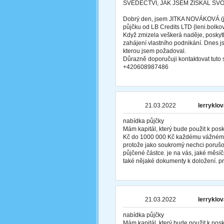
SVĚDECTVÍ, JAK JSEM ZÍSKAL SV
Dobrý den, jsem JITKA NOVÁKOVÁ (ji
půjčku od LB Credits LTD {leni.bol
Když zmizela veškerá naděje, poskytl
zahájení vlastního podnikání. Dnes j
kterou jsem požadoval.
Důrazně doporučuji kontaktovat tut
+420608987486
21.03.2022
lerryklo
nabídka půjčky
Mám kapitál, který bude použit k po
Kč do 1000 000 Kč každému vážnému z
protože jako soukromý nechci porušov
půjčené částce. je na vás, jaké měs
také nějaké dokumenty k doložení. pr
21.03.2022
lerryklo
nabídka půjčky
Mám kapitál, který bude použit k po