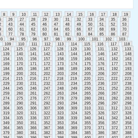
8
9
10
11
12
13
14
15
16
17
18
19
5
26
27
28
29
30
31
32
33
34
35
36
2
43
44
45
46
47
48
49
50
51
52
53
9
60
61
62
63
64
65
66
67
68
69
70
6
77
78
79
80
81
82
83
84
85
86
87
93
94
95
96
97
98
99
100
101
102
103
109
110
111
112
113
114
115
116
117
118
124
125
126
127
128
129
130
131
132
133
139
140
141
142
143
144
145
146
147
148
154
155
156
157
158
159
160
161
162
163
169
170
171
172
173
174
175
176
177
178
184
185
186
187
188
189
190
191
192
193
199
200
201
202
203
204
205
206
207
208
214
215
216
217
218
219
220
221
222
223
229
230
231
232
233
234
235
236
237
238
244
245
246
247
248
249
250
251
252
253
259
260
261
262
263
264
265
266
267
268
274
275
276
277
278
279
280
281
282
283
289
290
291
292
293
294
295
296
297
298
304
305
306
307
308
309
310
311
312
313
319
320
321
322
323
324
325
326
327
328
334
335
336
337
338
339
340
341
342
343
349
350
351
352
353
354
355
356
357
358
364
365
366
367
368
369
370
371
372
373
379
380
381
382
383
384
385
386
387
388
394
395
396
397
398
399
400
401
402
403