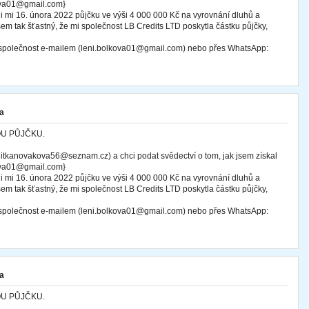
kova01@gmail.com}
i mi 16. února 2022 půjčku ve výši 4 000 000 Kč na vyrovnání dluhů a
sem tak šťastný, že mi společnost LB Credits LTD poskytla částku půjčky,
o společnost e-mailem (leni.bolkova01@gmail.com) nebo přes WhatsApp:
a
OU PŮJČKU.
tkanovakova56@seznam.cz) a chci podat svědectví o tom, jak jsem získal
kova01@gmail.com}
i mi 16. února 2022 půjčku ve výši 4 000 000 Kč na vyrovnání dluhů a
sem tak šťastný, že mi společnost LB Credits LTD poskytla částku půjčky,
o společnost e-mailem (leni.bolkova01@gmail.com) nebo přes WhatsApp:
a
OU PŮJČKU.