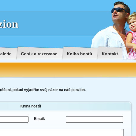
zion
alerie
Ceník a rezervace
Kniha hostů
Kontakt
šeni, pokud vyjádříte svůj názor na náš penzion.
Kniha hostů
Email: