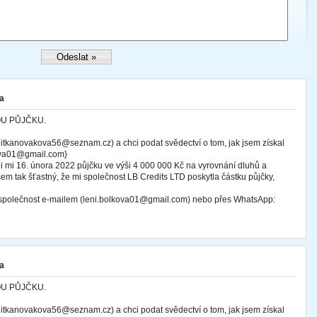
a
OU PŮJČKU.
tkanovakova56@seznam.cz) a chci podat svědectví o tom, jak jsem získal
kova01@gmail.com}
i mi 16. února 2022 půjčku ve výši 4 000 000 Kč na vyrovnání dluhů a
sem tak šťastný, že mi společnost LB Credits LTD poskytla částku půjčky,
o společnost e-mailem (leni.bolkova01@gmail.com) nebo přes WhatsApp:
a
OU PŮJČKU.
tkanovakova56@seznam.cz) a chci podat svědectví o tom, jak jsem získal