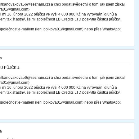
tkanovakova56@seznam.cz) a chci podat svědectví o tom, jak jsem získal
kova01@gmail.com}
i mi 16. února 2022 půjčku ve výši 4 000 000 Kč na vyrovnání dluhů a
sem tak šťastný, že mi společnost LB Credits LTD poskytla částku půjčky,
o společnost e-mailem (leni.bolkova01@gmail.com) nebo přes WhatsApp:
a
OU PŮJČKU.
tkanovakova56@seznam.cz) a chci podat svědectví o tom, jak jsem získal
kova01@gmail.com}
i mi 16. února 2022 půjčku ve výši 4 000 000 Kč na vyrovnání dluhů a
sem tak šťastný, že mi společnost LB Credits LTD poskytla částku půjčky,
o společnost e-mailem (leni.bolkova01@gmail.com) nebo přes WhatsApp:
a