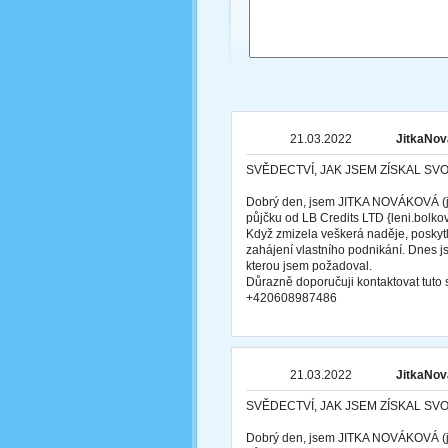
21.03.2022
JitkaNov
SVĚDECTVÍ, JAK JSEM ZÍSKAL SV
Dobrý den, jsem JITKA NOVÁKOVÁ (ji
půjčku od LB Credits LTD {leni.bol
Když zmizela veškerá naděje, poskytl
zahájení vlastního podnikání. Dnes j
kterou jsem požadoval.
Důrazně doporučuji kontaktovat tut
+420608987486
21.03.2022
JitkaNov
SVĚDECTVÍ, JAK JSEM ZÍSKAL SV
Dobrý den, jsem JITKA NOVÁKOVÁ (ji