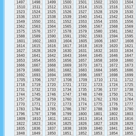
1497
1498
1499
1500
1501
1502
1503
1504
1510
1511
1512
1513
1514
1515
1516
1517
1523
1524
1525
1526
1527
1528
1529
1530
1536
1537
1538
1539
1540
1541
1542
1543
1549
1550
1551
1552
1553
1554
1555
1556
1562
1563
1564
1565
1566
1567
1568
1569
1575
1576
1577
1578
1579
1580
1581
1582
1588
1589
1590
1591
1592
1593
1594
1595
1601
1602
1603
1604
1605
1606
1607
1608
1614
1615
1616
1617
1618
1619
1620
1621
1627
1628
1629
1630
1631
1632
1633
1634
1640
1641
1642
1643
1644
1645
1646
1647
1653
1654
1655
1656
1657
1658
1659
1660
1666
1667
1668
1669
1670
1671
1672
1673
1679
1680
1681
1682
1683
1684
1685
1686
1692
1693
1694
1695
1696
1697
1698
1699
1705
1706
1707
1708
1709
1710
1711
1712
1718
1719
1720
1721
1722
1723
1724
1725
1731
1732
1733
1734
1735
1736
1737
1738
1744
1745
1746
1747
1748
1749
1750
1751
1757
1758
1759
1760
1761
1762
1763
1764
1770
1771
1772
1773
1774
1775
1776
1777
1783
1784
1785
1786
1787
1788
1789
1790
1796
1797
1798
1799
1800
1801
1802
1803
1809
1810
1811
1812
1813
1814
1815
1816
1822
1823
1824
1825
1826
1827
1828
1829
1835
1836
1837
1838
1839
1840
1841
1842
1848
1849
1850
1851
1852
1853
1854
1855