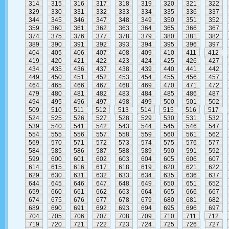
314
315
316
317
318
319
320
321
322
329
330
331
332
333
334
335
336
337
344
345
346
347
348
349
350
351
352
359
360
361
362
363
364
365
366
367
374
375
376
377
378
379
380
381
382
389
390
391
392
393
394
395
396
397
404
405
406
407
408
409
410
411
412
419
420
421
422
423
424
425
426
427
434
435
436
437
438
439
440
441
442
449
450
451
452
453
454
455
456
457
464
465
466
467
468
469
470
471
472
479
480
481
482
483
484
485
486
487
494
495
496
497
498
499
500
501
502
509
510
511
512
513
514
515
516
517
524
525
526
527
528
529
530
531
532
539
540
541
542
543
544
545
546
547
554
555
556
557
558
559
560
561
562
569
570
571
572
573
574
575
576
577
584
585
586
587
588
589
590
591
592
599
600
601
602
603
604
605
606
607
614
615
616
617
618
619
620
621
622
629
630
631
632
633
634
635
636
637
644
645
646
647
648
649
650
651
652
659
660
661
662
663
664
665
666
667
674
675
676
677
678
679
680
681
682
689
690
691
692
693
694
695
696
697
704
705
706
707
708
709
710
711
712
719
720
721
722
723
724
725
726
727