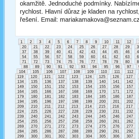
okamžitě. Jednoduché podmínky. Nabízíme 
rychlost. Hlavní důraz je kladen na rychlost,
řešení. Email: mariakamakova@seznam.c
1
2
3
4
5
6
7
8
9
10
11
12
20
21
22
23
24
25
26
27
28
29
3
37
38
39
40
41
42
43
44
45
46
4
54
55
56
57
58
59
60
61
62
63
6
71
72
73
74
75
76
77
78
79
80
8
88
89
90
91
92
93
94
95
96
97
104
105
106
107
108
109
110
111
112
119
120
121
122
123
124
125
126
127
134
135
136
137
138
139
140
141
142
149
150
151
152
153
154
155
156
157
164
165
166
167
168
169
170
171
172
179
180
181
182
183
184
185
186
187
194
195
196
197
198
199
200
201
202
209
210
211
212
213
214
215
216
217
224
225
226
227
228
229
230
231
232
239
240
241
242
243
244
245
246
247
254
255
256
257
258
259
260
261
262
269
270
271
272
273
274
275
276
277
284
285
286
287
288
289
290
291
292
299
300
301
302
303
304
305
306
307