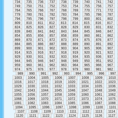
734
735
736
737
738
739
740
741
742
749
750
751
752
753
754
755
756
757
764
765
766
767
768
769
770
771
772
779
780
781
782
783
784
785
786
787
794
795
796
797
798
799
800
801
802
809
810
811
812
813
814
815
816
817
824
825
826
827
828
829
830
831
832
839
840
841
842
843
844
845
846
847
854
855
856
857
858
859
860
861
862
869
870
871
872
873
874
875
876
877
884
885
886
887
888
889
890
891
892
899
900
901
902
903
904
905
906
907
914
915
916
917
918
919
920
921
922
929
930
931
932
933
934
935
936
937
944
945
946
947
948
949
950
951
952
959
960
961
962
963
964
965
966
967
974
975
976
977
978
979
980
981
982
989
990
991
992
993
994
995
996
997
1003
1004
1005
1006
1007
1008
1009
1010
1016
1017
1018
1019
1020
1021
1022
1023
1029
1030
1031
1032
1033
1034
1035
1036
1042
1043
1044
1045
1046
1047
1048
1049
1055
1056
1057
1058
1059
1060
1061
1062
1068
1069
1070
1071
1072
1073
1074
1075
1081
1082
1083
1084
1085
1086
1087
1088
1094
1095
1096
1097
1098
1099
1100
1101
1107
1108
1109
1110
1111
1112
1113
1114
1120
1121
1122
1123
1124
1125
1126
1127