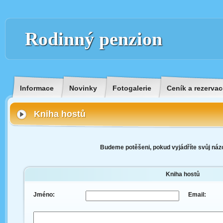
Rodinný penzion
Informace
Novinky
Fotogalerie
Ceník a rezervac
Kniha hostů
Budeme potěšeni, pokud vyjádříte svůj názo
Kniha hostů
Jméno:
Email: