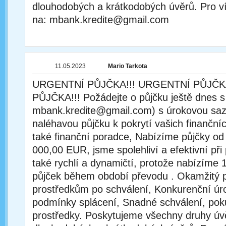
dlouhodobých a krátkodobých úvěrů. Pro v
na: mbank.kredite@gmail.com
11.05.2023
Mario Tarkota
URGENTNÍ PŮJČKA!!! URGENTNÍ PŮJČK
PŮJČKA!!! Požádejte o půjčku ještě dnes s
mbank.kredite@gmail.com) s úrokovou saz
naléhavou půjčku k pokrytí vašich finanční
také finanční poradce, Nabízíme půjčky o
000,00 EUR, jsme spolehliví a efektivní při
také rychlí a dynamičtí, protože nabízíme
půjček během období převodu . Okamžitý p
prostředkům po schválení, Konkurenční úro
podmínky splácení, Snadné schválení, poku
prostředky. Poskytujeme všechny druhy úv