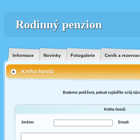
Rodinný penzion
Informace
Novinky
Fotogalerie
Ceník a rezervac
Kniha hostů
Budeme potěšeni, pokud vyjádříte svůj názo
Kniha hostů
Jméno:
Email: