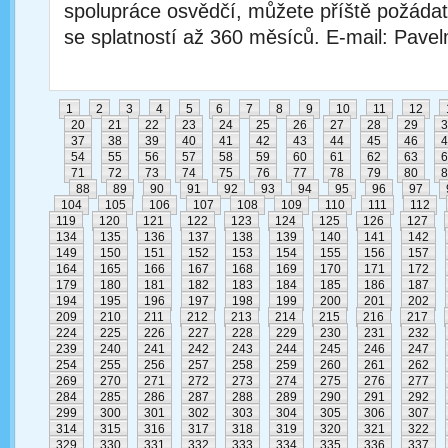
spolupráce osvědčí, můžete příště požádat
se splatností až 360 měsíců. E-mail: Pav
1
2
3
4
5
6
7
8
9
10
11
12
20
21
22
23
24
25
26
27
28
29
3
37
38
39
40
41
42
43
44
45
46
4
54
55
56
57
58
59
60
61
62
63
6
71
72
73
74
75
76
77
78
79
80
8
88
89
90
91
92
93
94
95
96
97
104
105
106
107
108
109
110
111
112
119
120
121
122
123
124
125
126
127
134
135
136
137
138
139
140
141
142
149
150
151
152
153
154
155
156
157
164
165
166
167
168
169
170
171
172
179
180
181
182
183
184
185
186
187
194
195
196
197
198
199
200
201
202
209
210
211
212
213
214
215
216
217
224
225
226
227
228
229
230
231
232
239
240
241
242
243
244
245
246
247
254
255
256
257
258
259
260
261
262
269
270
271
272
273
274
275
276
277
284
285
286
287
288
289
290
291
292
299
300
301
302
303
304
305
306
307
314
315
316
317
318
319
320
321
322
329
330
331
332
333
334
335
336
337