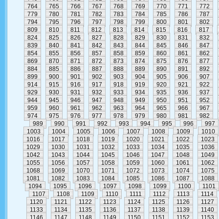
764
765
766
767
768
769
770
771
772
779
780
781
782
783
784
785
786
787
794
795
796
797
798
799
800
801
802
809
810
811
812
813
814
815
816
817
824
825
826
827
828
829
830
831
832
839
840
841
842
843
844
845
846
847
854
855
856
857
858
859
860
861
862
869
870
871
872
873
874
875
876
877
884
885
886
887
888
889
890
891
892
899
900
901
902
903
904
905
906
907
914
915
916
917
918
919
920
921
922
929
930
931
932
933
934
935
936
937
944
945
946
947
948
949
950
951
952
959
960
961
962
963
964
965
966
967
974
975
976
977
978
979
980
981
982
989
990
991
992
993
994
995
996
997
1003
1004
1005
1006
1007
1008
1009
1010
1016
1017
1018
1019
1020
1021
1022
1023
1029
1030
1031
1032
1033
1034
1035
1036
1042
1043
1044
1045
1046
1047
1048
1049
1055
1056
1057
1058
1059
1060
1061
1062
1068
1069
1070
1071
1072
1073
1074
1075
1081
1082
1083
1084
1085
1086
1087
1088
1094
1095
1096
1097
1098
1099
1100
1101
1107
1108
1109
1110
1111
1112
1113
1114
1120
1121
1122
1123
1124
1125
1126
1127
1133
1134
1135
1136
1137
1138
1139
1140
1146
1147
1148
1149
1150
1151
1152
1153