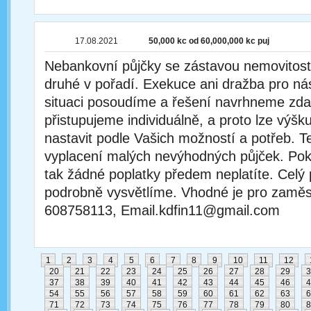
17.08.2021
50,000 kc od 60,000,000 kc puj
Nebankovní půjčky se zástavou nemovitosti
druhé v pořadí. Exekuce ani dražba pro ná
situaci posoudíme a řešení navrhneme zda
přistupujeme individuálně, a proto lze výšk
nastavit podle Vašich možností a potřeb. T
vyplacení malých nevýhodných půjček. Poku
tak žádné poplatky předem neplatíte. Celý
podrobně vysvětlíme. Vhodné je pro zaměst
608758113, Email.kdfin11@gmail.com
1
2
3
4
5
6
7
8
9
10
11
12
20
21
22
23
24
25
26
27
28
29
3
37
38
39
40
41
42
43
44
45
46
4
54
55
56
57
58
59
60
61
62
63
6
71
72
73
74
75
76
77
78
79
80
8