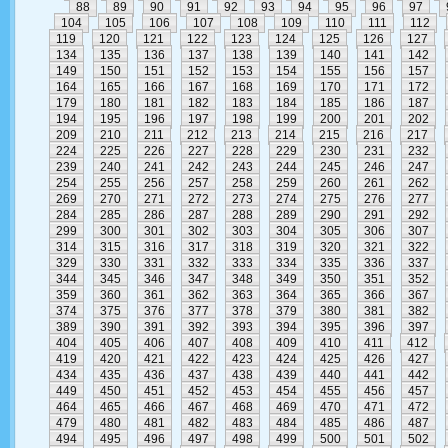
88
89
90
91
92
93
94
95
96
97
104
105
106
107
108
109
110
111
112
119
120
121
122
123
124
125
126
127
134
135
136
137
138
139
140
141
142
149
150
151
152
153
154
155
156
157
164
165
166
167
168
169
170
171
172
179
180
181
182
183
184
185
186
187
194
195
196
197
198
199
200
201
202
209
210
211
212
213
214
215
216
217
224
225
226
227
228
229
230
231
232
239
240
241
242
243
244
245
246
247
254
255
256
257
258
259
260
261
262
269
270
271
272
273
274
275
276
277
284
285
286
287
288
289
290
291
292
299
300
301
302
303
304
305
306
307
314
315
316
317
318
319
320
321
322
329
330
331
332
333
334
335
336
337
344
345
346
347
348
349
350
351
352
359
360
361
362
363
364
365
366
367
374
375
376
377
378
379
380
381
382
389
390
391
392
393
394
395
396
397
404
405
406
407
408
409
410
411
412
419
420
421
422
423
424
425
426
427
434
435
436
437
438
439
440
441
442
449
450
451
452
453
454
455
456
457
464
465
466
467
468
469
470
471
472
479
480
481
482
483
484
485
486
487
494
495
496
497
498
499
500
501
502