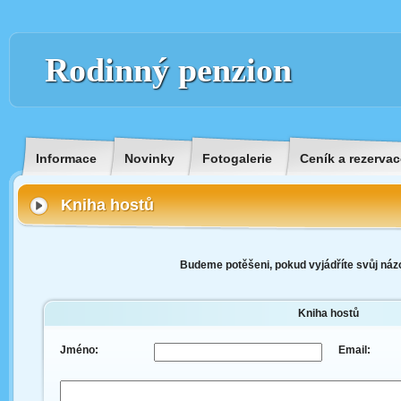
Rodinný penzion
Informace
Novinky
Fotogalerie
Ceník a rezervac
Kniha hostů
Budeme potěšeni, pokud vyjádříte svůj názo
Kniha hostů
Jméno:
Email: