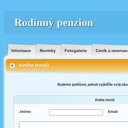
Rodinný penzion
Informace
Novinky
Fotogalerie
Ceník a rezervac
Kniha hostů
Budeme potěšeni, pokud vyjádříte svůj názo
Kniha hostů
Jméno:
Email: