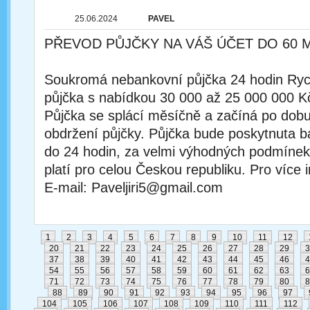
25.06.2024
PAVEL
PŘEVOD PŮJČKY NA VÁŠ ÚČET DO 60 
Soukromá nebankovní půjčka 24 hodin Rychl
půjčka s nabídkou 30 000 až 25 000 000 K
Půjčka se splácí měsíčně a začíná po dobu
obdržení půjčky. Půjčka bude poskytnuta
do 24 hodin, za velmi výhodných podmínek
platí pro celou Českou republiku. Pro více 
E-mail: Paveljiri5@gmail.com
1
2
3
4
5
6
7
8
9
10
11
12
20
21
22
23
24
25
26
27
28
29
3
37
38
39
40
41
42
43
44
45
46
4
54
55
56
57
58
59
60
61
62
63
6
71
72
73
74
75
76
77
78
79
80
8
88
89
90
91
92
93
94
95
96
97
104
105
106
107
108
109
110
111
112