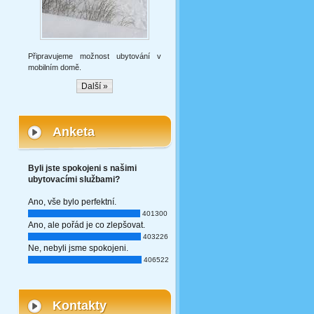
Připravujeme možnost ubytování v
mobilním domě.
Další »
Anketa
Byli jste spokojeni s našimi
ubytovacími službami?
Ano, vše bylo perfektní.
401300
Ano, ale pořád je co zlepšovat.
403226
Ne, nebyli jsme spokojeni.
406522
Kontakty