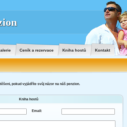
zion
alerie
Ceník a rezervace
Kniha hostů
Kontakt
šeni, pokud vyjádříte svůj názor na náš penzion.
Kniha hostů
Email: