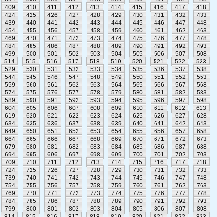
409
410
411
412
413
414
415
416
417
418
424
425
426
427
428
429
430
431
432
433
439
440
441
442
443
444
445
446
447
448
454
455
456
457
458
459
460
461
462
463
469
470
471
472
473
474
475
476
477
478
484
485
486
487
488
489
490
491
492
493
499
500
501
502
503
504
505
506
507
508
514
515
516
517
518
519
520
521
522
523
529
530
531
532
533
534
535
536
537
538
544
545
546
547
548
549
550
551
552
553
559
560
561
562
563
564
565
566
567
568
574
575
576
577
578
579
580
581
582
583
589
590
591
592
593
594
595
596
597
598
604
605
606
607
608
609
610
611
612
613
619
620
621
622
623
624
625
626
627
628
634
635
636
637
638
639
640
641
642
643
649
650
651
652
653
654
655
656
657
658
664
665
666
667
668
669
670
671
672
673
679
680
681
682
683
684
685
686
687
688
694
695
696
697
698
699
700
701
702
703
709
710
711
712
713
714
715
716
717
718
724
725
726
727
728
729
730
731
732
733
739
740
741
742
743
744
745
746
747
748
754
755
756
757
758
759
760
761
762
763
769
770
771
772
773
774
775
776
777
778
784
785
786
787
788
789
790
791
792
793
799
800
801
802
803
804
805
806
807
808
814
815
816
817
818
819
820
821
822
823