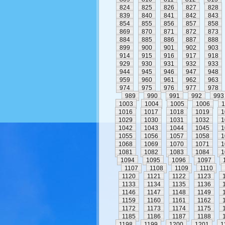
824
825
826
827
828
839
840
841
842
843
854
855
856
857
858
869
870
871
872
873
884
885
886
887
888
899
900
901
902
903
914
915
916
917
918
929
930
931
932
933
944
945
946
947
948
959
960
961
962
963
974
975
976
977
978
989
990
991
992
993
1003
1004
1005
1006
1
1016
1017
1018
1019
1
1029
1030
1031
1032
1
1042
1043
1044
1045
1
1055
1056
1057
1058
1
1068
1069
1070
1071
1
1081
1082
1083
1084
1
1094
1095
1096
1097
1107
1108
1109
1110
1120
1121
1122
1123
1133
1134
1135
1136
1146
1147
1148
1149
1159
1160
1161
1162
1172
1173
1174
1175
1185
1186
1187
1188
1198
1199
1200
1201
1