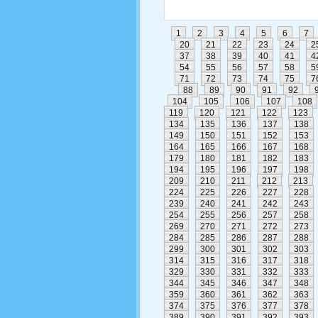
1
2
3
4
5
6
7
20
21
22
23
24
2
37
38
39
40
41
4
54
55
56
57
58
5
71
72
73
74
75
7
88
89
90
91
92
104
105
106
107
108
119
120
121
122
123
134
135
136
137
138
149
150
151
152
153
164
165
166
167
168
179
180
181
182
183
194
195
196
197
198
209
210
211
212
213
224
225
226
227
228
239
240
241
242
243
254
255
256
257
258
269
270
271
272
273
284
285
286
287
288
299
300
301
302
303
314
315
316
317
318
329
330
331
332
333
344
345
346
347
348
359
360
361
362
363
374
375
376
377
378
389
390
391
392
393