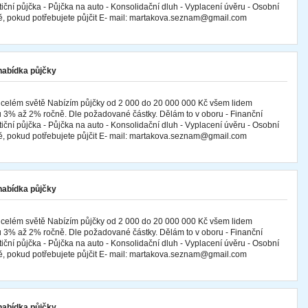
tiční půjčka - Půjčka na auto - Konsolidační dluh - Vyplacení úvěru - Osobní
mě, pokud potřebujete půjčit E- mail: martakova.seznam@gmail.com
 nabídka půjčky
 celém světě Nabízím půjčky od 2 000 do 20 000 000 Kč všem lidem
 3% až 2% ročně. Dle požadované částky. Dělám to v oboru - Finanční
tiční půjčka - Půjčka na auto - Konsolidační dluh - Vyplacení úvěru - Osobní
mě, pokud potřebujete půjčit E- mail: martakova.seznam@gmail.com
 nabídka půjčky
 celém světě Nabízím půjčky od 2 000 do 20 000 000 Kč všem lidem
 3% až 2% ročně. Dle požadované částky. Dělám to v oboru - Finanční
tiční půjčka - Půjčka na auto - Konsolidační dluh - Vyplacení úvěru - Osobní
mě, pokud potřebujete půjčit E- mail: martakova.seznam@gmail.com
 nabídka půjčky