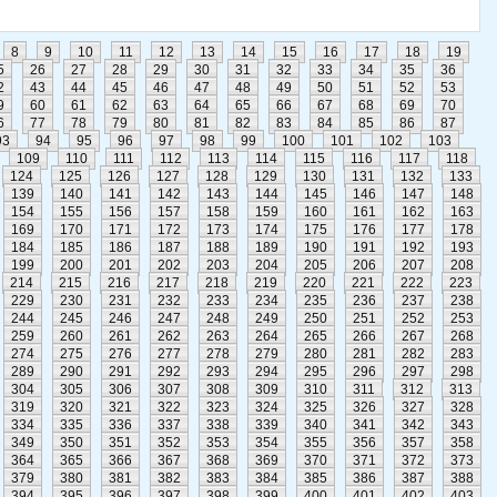
8
9
10
11
12
13
14
15
16
17
18
19
5
26
27
28
29
30
31
32
33
34
35
36
2
43
44
45
46
47
48
49
50
51
52
53
9
60
61
62
63
64
65
66
67
68
69
70
6
77
78
79
80
81
82
83
84
85
86
87
93
94
95
96
97
98
99
100
101
102
103
109
110
111
112
113
114
115
116
117
118
124
125
126
127
128
129
130
131
132
133
139
140
141
142
143
144
145
146
147
148
154
155
156
157
158
159
160
161
162
163
169
170
171
172
173
174
175
176
177
178
184
185
186
187
188
189
190
191
192
193
199
200
201
202
203
204
205
206
207
208
214
215
216
217
218
219
220
221
222
223
229
230
231
232
233
234
235
236
237
238
244
245
246
247
248
249
250
251
252
253
259
260
261
262
263
264
265
266
267
268
274
275
276
277
278
279
280
281
282
283
289
290
291
292
293
294
295
296
297
298
304
305
306
307
308
309
310
311
312
313
319
320
321
322
323
324
325
326
327
328
334
335
336
337
338
339
340
341
342
343
349
350
351
352
353
354
355
356
357
358
364
365
366
367
368
369
370
371
372
373
379
380
381
382
383
384
385
386
387
388
394
395
396
397
398
399
400
401
402
403