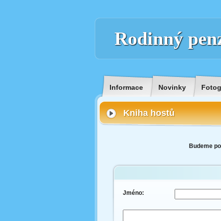
Rodinný pen
Informace
Novinky
Fotog
Kniha hostů
Budeme potě
Jméno: