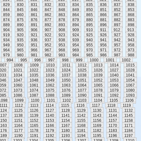
829
830
831
832
833
834
835
836
837
838
844
845
846
847
848
849
850
851
852
853
859
860
861
862
863
864
865
866
867
868
874
875
876
877
878
879
880
881
882
883
889
890
891
892
893
894
895
896
897
898
904
905
906
907
908
909
910
911
912
913
919
920
921
922
923
924
925
926
927
928
934
935
936
937
938
939
940
941
942
943
949
950
951
952
953
954
955
956
957
958
964
965
966
967
968
969
970
971
972
973
979
980
981
982
983
984
985
986
987
988
994
995
996
997
998
999
1000
1001
1002
007
1008
1009
1010
1011
1012
1013
1014
1015
020
1021
1022
1023
1024
1025
1026
1027
1028
033
1034
1035
1036
1037
1038
1039
1040
1041
046
1047
1048
1049
1050
1051
1052
1053
1054
059
1060
1061
1062
1063
1064
1065
1066
1067
072
1073
1074
1075
1076
1077
1078
1079
1080
085
1086
1087
1088
1089
1090
1091
1092
1093
1098
1099
1100
1101
1102
1103
1104
1105
1106
1111
1112
1113
1114
1115
1116
1117
1118
1119
1124
1125
1126
1127
1128
1129
1130
1131
1132
1137
1138
1139
1140
1141
1142
1143
1144
1145
1150
1151
1152
1153
1154
1155
1156
1157
1158
1163
1164
1165
1166
1167
1168
1169
1170
1171
1176
1177
1178
1179
1180
1181
1182
1183
1184
1189
1190
1191
1192
1193
1194
1195
1196
1197
202
1203
1204
1205
1206
1207
1208
1209
1210