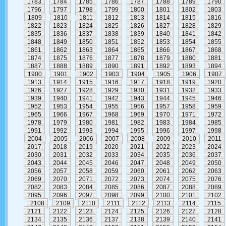
1783
1784
1785
1786
1787
1788
1789
1790
1796
1797
1798
1799
1800
1801
1802
1803
1809
1810
1811
1812
1813
1814
1815
1816
1822
1823
1824
1825
1826
1827
1828
1829
1835
1836
1837
1838
1839
1840
1841
1842
1848
1849
1850
1851
1852
1853
1854
1855
1861
1862
1863
1864
1865
1866
1867
1868
1874
1875
1876
1877
1878
1879
1880
1881
1887
1888
1889
1890
1891
1892
1893
1894
1900
1901
1902
1903
1904
1905
1906
1907
1913
1914
1915
1916
1917
1918
1919
1920
1926
1927
1928
1929
1930
1931
1932
1933
1939
1940
1941
1942
1943
1944
1945
1946
1952
1953
1954
1955
1956
1957
1958
1959
1965
1966
1967
1968
1969
1970
1971
1972
1978
1979
1980
1981
1982
1983
1984
1985
1991
1992
1993
1994
1995
1996
1997
1998
2004
2005
2006
2007
2008
2009
2010
2011
2017
2018
2019
2020
2021
2022
2023
2024
2030
2031
2032
2033
2034
2035
2036
2037
2043
2044
2045
2046
2047
2048
2049
2050
2056
2057
2058
2059
2060
2061
2062
2063
2069
2070
2071
2072
2073
2074
2075
2076
2082
2083
2084
2085
2086
2087
2088
2089
2095
2096
2097
2098
2099
2100
2101
2102
2108
2109
2110
2111
2112
2113
2114
2115
2121
2122
2123
2124
2125
2126
2127
2128
2134
2135
2136
2137
2138
2139
2140
2141