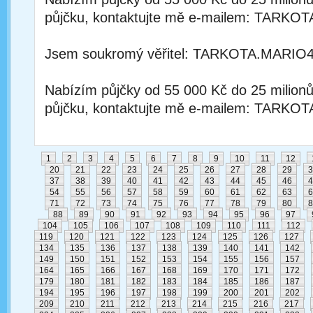
půjčku, kontaktujte mě e-mailem: TA
Jsem soukromý věřitel: TARKOTA.MAR
Nabízím půjčky od 55 000 Kč do 25 milion
půjčku, kontaktujte mě e-mailem: TA
1
2
3
4
5
6
7
8
9
10
11
12
20
21
22
23
24
25
26
27
28
29
3
37
38
39
40
41
42
43
44
45
46
4
54
55
56
57
58
59
60
61
62
63
6
71
72
73
74
75
76
77
78
79
80
8
88
89
90
91
92
93
94
95
96
97
104
105
106
107
108
109
110
111
112
119
120
121
122
123
124
125
126
127
134
135
136
137
138
139
140
141
142
149
150
151
152
153
154
155
156
157
164
165
166
167
168
169
170
171
172
179
180
181
182
183
184
185
186
187
194
195
196
197
198
199
200
201
202
209
210
211
212
213
214
215
216
217