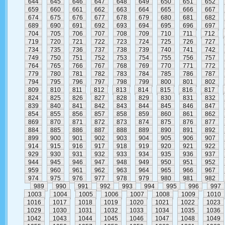
644
645
646
647
648
649
650
651
652
659
660
661
662
663
664
665
666
667
674
675
676
677
678
679
680
681
682
689
690
691
692
693
694
695
696
697
704
705
706
707
708
709
710
711
712
719
720
721
722
723
724
725
726
727
734
735
736
737
738
739
740
741
742
749
750
751
752
753
754
755
756
757
764
765
766
767
768
769
770
771
772
779
780
781
782
783
784
785
786
787
794
795
796
797
798
799
800
801
802
809
810
811
812
813
814
815
816
817
824
825
826
827
828
829
830
831
832
839
840
841
842
843
844
845
846
847
854
855
856
857
858
859
860
861
862
869
870
871
872
873
874
875
876
877
884
885
886
887
888
889
890
891
892
899
900
901
902
903
904
905
906
907
914
915
916
917
918
919
920
921
922
929
930
931
932
933
934
935
936
937
944
945
946
947
948
949
950
951
952
959
960
961
962
963
964
965
966
967
974
975
976
977
978
979
980
981
982
989
990
991
992
993
994
995
996
997
1003
1004
1005
1006
1007
1008
1009
1010
1016
1017
1018
1019
1020
1021
1022
1023
1029
1030
1031
1032
1033
1034
1035
1036
1042
1043
1044
1045
1046
1047
1048
1049