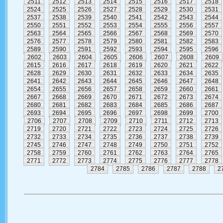
2511
2512
2513
2514
2515
2516
2517
2518
2524
2525
2526
2527
2528
2529
2530
2531
2537
2538
2539
2540
2541
2542
2543
2544
2550
2551
2552
2553
2554
2555
2556
2557
2563
2564
2565
2566
2567
2568
2569
2570
2576
2577
2578
2579
2580
2581
2582
2583
2589
2590
2591
2592
2593
2594
2595
2596
2602
2603
2604
2605
2606
2607
2608
2609
2615
2616
2617
2618
2619
2620
2621
2622
2628
2629
2630
2631
2632
2633
2634
2635
2641
2642
2643
2644
2645
2646
2647
2648
2654
2655
2656
2657
2658
2659
2660
2661
2667
2668
2669
2670
2671
2672
2673
2674
2680
2681
2682
2683
2684
2685
2686
2687
2693
2694
2695
2696
2697
2698
2699
2700
2706
2707
2708
2709
2710
2711
2712
2713
2719
2720
2721
2722
2723
2724
2725
2726
2732
2733
2734
2735
2736
2737
2738
2739
2745
2746
2747
2748
2749
2750
2751
2752
2758
2759
2760
2761
2762
2763
2764
2765
2771
2772
2773
2774
2775
2776
2777
2778
2784
2785
2786
2787
2788
2