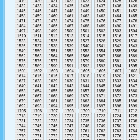
1419
1420
1421
1422
1423
1424
1425
1426
1432
1433
1434
1435
1436
1437
1438
1439
1445
1446
1447
1448
1449
1450
1451
1452
1458
1459
1460
1461
1462
1463
1464
1465
1471
1472
1473
1474
1475
1476
1477
1478
1484
1485
1486
1487
1488
1489
1490
1491
1497
1498
1499
1500
1501
1502
1503
1504
1510
1511
1512
1513
1514
1515
1516
1517
1523
1524
1525
1526
1527
1528
1529
1530
1536
1537
1538
1539
1540
1541
1542
1543
1549
1550
1551
1552
1553
1554
1555
1556
1562
1563
1564
1565
1566
1567
1568
1569
1575
1576
1577
1578
1579
1580
1581
1582
1588
1589
1590
1591
1592
1593
1594
1595
1601
1602
1603
1604
1605
1606
1607
1608
1614
1615
1616
1617
1618
1619
1620
1621
1627
1628
1629
1630
1631
1632
1633
1634
1640
1641
1642
1643
1644
1645
1646
1647
1653
1654
1655
1656
1657
1658
1659
1660
1666
1667
1668
1669
1670
1671
1672
1673
1679
1680
1681
1682
1683
1684
1685
1686
1692
1693
1694
1695
1696
1697
1698
1699
1705
1706
1707
1708
1709
1710
1711
1712
1718
1719
1720
1721
1722
1723
1724
1725
1731
1732
1733
1734
1735
1736
1737
1738
1744
1745
1746
1747
1748
1749
1750
1751
1757
1758
1759
1760
1761
1762
1763
1764
1770
1771
1772
1773
1774
1775
1776
1777