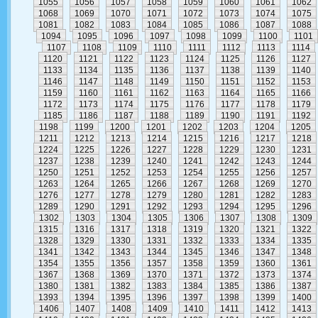
1055
1056
1057
1058
1059
1060
1061
1062
1068
1069
1070
1071
1072
1073
1074
1075
1081
1082
1083
1084
1085
1086
1087
1088
1094
1095
1096
1097
1098
1099
1100
1101
1107
1108
1109
1110
1111
1112
1113
1114
1120
1121
1122
1123
1124
1125
1126
1127
1133
1134
1135
1136
1137
1138
1139
1140
1146
1147
1148
1149
1150
1151
1152
1153
1159
1160
1161
1162
1163
1164
1165
1166
1172
1173
1174
1175
1176
1177
1178
1179
1185
1186
1187
1188
1189
1190
1191
1192
1198
1199
1200
1201
1202
1203
1204
1205
1211
1212
1213
1214
1215
1216
1217
1218
1224
1225
1226
1227
1228
1229
1230
1231
1237
1238
1239
1240
1241
1242
1243
1244
1250
1251
1252
1253
1254
1255
1256
1257
1263
1264
1265
1266
1267
1268
1269
1270
1276
1277
1278
1279
1280
1281
1282
1283
1289
1290
1291
1292
1293
1294
1295
1296
1302
1303
1304
1305
1306
1307
1308
1309
1315
1316
1317
1318
1319
1320
1321
1322
1328
1329
1330
1331
1332
1333
1334
1335
1341
1342
1343
1344
1345
1346
1347
1348
1354
1355
1356
1357
1358
1359
1360
1361
1367
1368
1369
1370
1371
1372
1373
1374
1380
1381
1382
1383
1384
1385
1386
1387
1393
1394
1395
1396
1397
1398
1399
1400
1406
1407
1408
1409
1410
1411
1412
1413