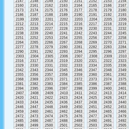
2147
2148
2149
2150
2151
2152
2153
2154
2160
2161
2162
2163
2164
2165
2166
2167
2173
2174
2175
2176
2177
2178
2179
2180
2186
2187
2188
2189
2190
2191
2192
2193
2199
2200
2201
2202
2203
2204
2205
2206
2212
2213
2214
2215
2216
2217
2218
2219
2225
2226
2227
2228
2229
2230
2231
2232
2238
2239
2240
2241
2242
2243
2244
2245
2251
2252
2253
2254
2255
2256
2257
2258
2264
2265
2266
2267
2268
2269
2270
2271
2277
2278
2279
2280
2281
2282
2283
2284
2290
2291
2292
2293
2294
2295
2296
2297
2303
2304
2305
2306
2307
2308
2309
2310
2316
2317
2318
2319
2320
2321
2322
2323
2329
2330
2331
2332
2333
2334
2335
2336
2342
2343
2344
2345
2346
2347
2348
2349
2355
2356
2357
2358
2359
2360
2361
2362
2368
2369
2370
2371
2372
2373
2374
2375
2381
2382
2383
2384
2385
2386
2387
2388
2394
2395
2396
2397
2398
2399
2400
2401
2407
2408
2409
2410
2411
2412
2413
2414
2420
2421
2422
2423
2424
2425
2426
2427
2433
2434
2435
2436
2437
2438
2439
2440
2446
2447
2448
2449
2450
2451
2452
2453
2459
2460
2461
2462
2463
2464
2465
2466
2472
2473
2474
2475
2476
2477
2478
2479
2485
2486
2487
2488
2489
2490
2491
2492
2498
2499
2500
2501
2502
2503
2504
2505