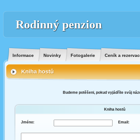
Rodinný penzion
Informace
Novinky
Fotogalerie
Ceník a rezervac
Kniha hostů
Budeme potěšeni, pokud vyjádříte svůj názo
Kniha hostů
Jméno:
Email: