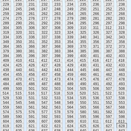
229
230
231
232
233
234
235
236
237
238
244
245
246
247
248
249
250
251
252
253
259
260
261
262
263
264
265
266
267
268
274
275
276
277
278
279
280
281
282
283
289
290
291
292
293
294
295
296
297
298
304
305
306
307
308
309
310
311
312
313
319
320
321
322
323
324
325
326
327
328
334
335
336
337
338
339
340
341
342
343
349
350
351
352
353
354
355
356
357
358
364
365
366
367
368
369
370
371
372
373
379
380
381
382
383
384
385
386
387
388
394
395
396
397
398
399
400
401
402
403
409
410
411
412
413
414
415
416
417
418
424
425
426
427
428
429
430
431
432
433
439
440
441
442
443
444
445
446
447
448
454
455
456
457
458
459
460
461
462
463
469
470
471
472
473
474
475
476
477
478
484
485
486
487
488
489
490
491
492
493
499
500
501
502
503
504
505
506
507
508
514
515
516
517
518
519
520
521
522
523
529
530
531
532
533
534
535
536
537
538
544
545
546
547
548
549
550
551
552
553
559
560
561
562
563
564
565
566
567
568
574
575
576
577
578
579
580
581
582
583
589
590
591
592
593
594
595
596
597
598
604
605
606
607
608
609
610
611
612
613
619
620
621
622
623
624
625
626
627
628
634
635
636
637
638
639
640
641
642
643