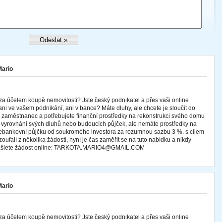
Mario
za účelem koupě nemovitosti? Jste český podnikatel a přes vaši online
ani ve vašem podnikání, ani v bance? Máte dluhy, ale chcete je sloučit do
te zaměstnanec a potřebujete finanční prostředky na rekonstrukci svého domu
 k vyrovnání svých dluhů nebo budoucích půjček, ale nemáte prostředky na
 nebankovní půjčku od soukromého investora za rozumnou sazbu 3 %. s cílem
oufalí z několika žádostí, nyní je čas zaměřit se na tuto nabídku a nikdy
 zašlete žádost online: TARKOTA.MARIO4@GMAIL.COM
Mario
za účelem koupě nemovitosti? Jste český podnikatel a přes vaši online