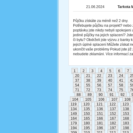
21.06.2024
Tarkota 
Půjčku získáte za méně než 2 dny.
Potřebujete půjčku na projekt? nebo 
poptávku jste nikdy nebyli spokojeni 
jediné půjčky na jejich splacení? Js
či bytu? Obdrželi jste výzvu z banky
jejich úplné splacení Můžete získat
ukončit vaše problémy Pokud jste již z
nebudete zklamáni. Více informací
1
2
3
4
5
6
7
20
21
22
23
24
2
37
38
39
40
41
4
54
55
56
57
58
5
71
72
73
74
75
7
88
89
90
91
92
104
105
106
107
108
119
120
121
122
123
134
135
136
137
138
149
150
151
152
153
164
165
166
167
168
179
180
181
182
183
194
195
196
197
198
209
210
211
212
213