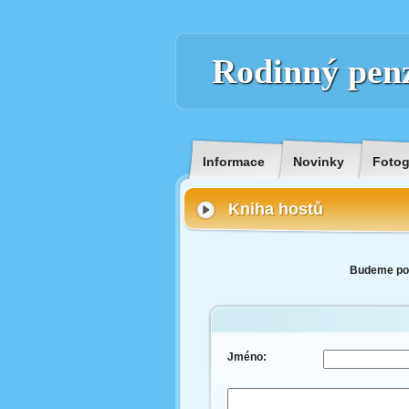
Rodinný pen
Informace
Novinky
Fotog
Kniha hostů
Budeme potě
Jméno: