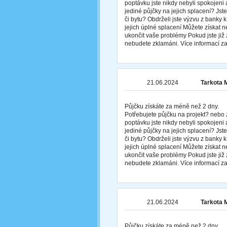
poptávku jste nikdy nebyli spokojeni 
jediné půjčky na jejich splacení? Js
či bytu? Obdrželi jste výzvu z banky
jejich úplné splacení Můžete získat
ukončit vaše problémy Pokud jste již z
nebudete zklamáni. Více informací
21.06.2024
Tarkota 
Půjčku získáte za méně než 2 dny.
Potřebujete půjčku na projekt? nebo 
poptávku jste nikdy nebyli spokojeni 
jediné půjčky na jejich splacení? Js
či bytu? Obdrželi jste výzvu z banky
jejich úplné splacení Můžete získat
ukončit vaše problémy Pokud jste již z
nebudete zklamáni. Více informací
21.06.2024
Tarkota 
Půjčku získáte za méně než 2 dny.