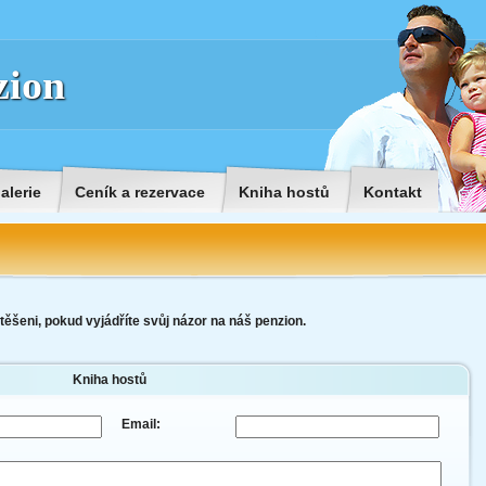
zion
alerie
Ceník a rezervace
Kniha hostů
Kontakt
šeni, pokud vyjádříte svůj názor na náš penzion.
Kniha hostů
Email: