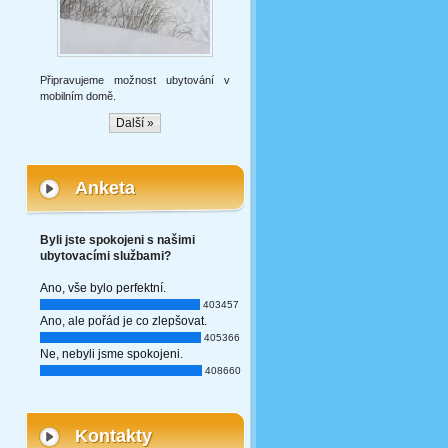
Připravujeme možnost ubytování v
mobilním domě.
Další »
Anketa
Byli jste spokojeni s našimi
ubytovacími službami?
Ano, vše bylo perfektní.
403457
Ano, ale pořád je co zlepšovat.
405366
Ne, nebyli jsme spokojeni.
408660
Kontakty