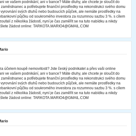
ani ve vašem podnikání, ani v bance? Máte dluhy, ale chcete je sloučit do
te zaměstnanec a potřebujete finanční prostředky na rekonstrukci svého domu
 k vyrovnání svých dluhů nebo budoucích půjček, ale nemáte prostředky na
 nebankovní půjčku od soukromého investora za rozumnou sazbu 3 %. s cílem
oufalí z několika žádostí, nyní je čas zaměřit se na tuto nabídku a nikdy
 zašlete žádost online: TARKOTA.MARIO4@GMAIL.COM
Mario
za účelem koupě nemovitosti? Jste český podnikatel a přes vaši online
ani ve vašem podnikání, ani v bance? Máte dluhy, ale chcete je sloučit do
te zaměstnanec a potřebujete finanční prostředky na rekonstrukci svého domu
 k vyrovnání svých dluhů nebo budoucích půjček, ale nemáte prostředky na
 nebankovní půjčku od soukromého investora za rozumnou sazbu 3 %. s cílem
oufalí z několika žádostí, nyní je čas zaměřit se na tuto nabídku a nikdy
 zašlete žádost online: TARKOTA.MARIO4@GMAIL.COM
Mario