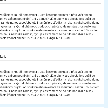
za účelem koupě nemovitosti? Jste český podnikatel a přes vaši online
ani ve vašem podnikání, ani v bance? Máte dluhy, ale chcete je sloučit do
te zaměstnanec a potřebujete finanční prostředky na rekonstrukci svého domu
 k vyrovnání svých dluhů nebo budoucích půjček, ale nemáte prostředky na
 nebankovní půjčku od soukromého investora za rozumnou sazbu 3 %. s cílem
oufalí z několika žádostí, nyní je čas zaměřit se na tuto nabídku a nikdy
 zašlete žádost online: TARKOTA.MARIO4@GMAIL.COM
Mario
za účelem koupě nemovitosti? Jste český podnikatel a přes vaši online
ani ve vašem podnikání, ani v bance? Máte dluhy, ale chcete je sloučit do
te zaměstnanec a potřebujete finanční prostředky na rekonstrukci svého domu
 k vyrovnání svých dluhů nebo budoucích půjček, ale nemáte prostředky na
 nebankovní půjčku od soukromého investora za rozumnou sazbu 3 %. s cílem
oufalí z několika žádostí, nyní je čas zaměřit se na tuto nabídku a nikdy
 zašlete žádost online: TARKOTA.MARIO4@GMAIL.COM