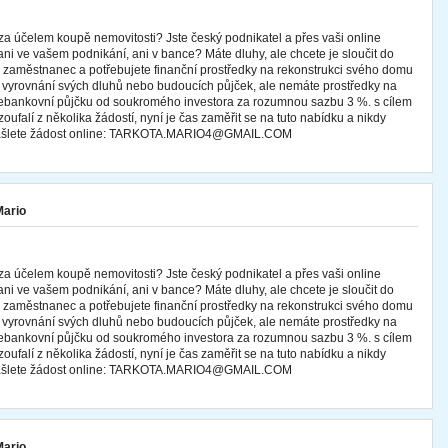
za účelem koupě nemovitosti? Jste český podnikatel a přes vaši online
ani ve vašem podnikání, ani v bance? Máte dluhy, ale chcete je sloučit do
te zaměstnanec a potřebujete finanční prostředky na rekonstrukci svého domu
 k vyrovnání svých dluhů nebo budoucích půjček, ale nemáte prostředky na
 nebankovní půjčku od soukromého investora za rozumnou sazbu 3 %. s cílem
oufalí z několika žádostí, nyní je čas zaměřit se na tuto nabídku a nikdy
 zašlete žádost online: TARKOTA.MARIO4@GMAIL.COM
Mario
za účelem koupě nemovitosti? Jste český podnikatel a přes vaši online
ani ve vašem podnikání, ani v bance? Máte dluhy, ale chcete je sloučit do
te zaměstnanec a potřebujete finanční prostředky na rekonstrukci svého domu
 k vyrovnání svých dluhů nebo budoucích půjček, ale nemáte prostředky na
 nebankovní půjčku od soukromého investora za rozumnou sazbu 3 %. s cílem
oufalí z několika žádostí, nyní je čas zaměřit se na tuto nabídku a nikdy
 zašlete žádost online: TARKOTA.MARIO4@GMAIL.COM
Mario