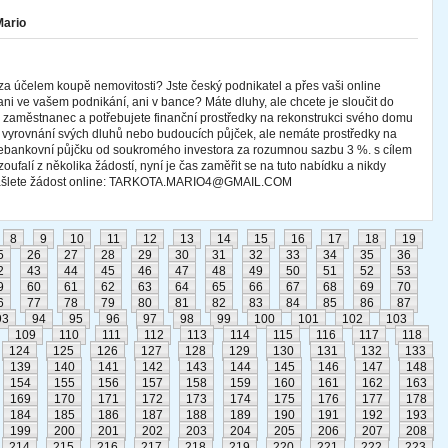
Mario
za účelem koupě nemovitosti? Jste český podnikatel a přes vaši online
ani ve vašem podnikání, ani v bance? Máte dluhy, ale chcete je sloučit do
te zaměstnanec a potřebujete finanční prostředky na rekonstrukci svého domu
 k vyrovnání svých dluhů nebo budoucích půjček, ale nemáte prostředky na
 nebankovní půjčku od soukromého investora za rozumnou sazbu 3 %. s cílem
oufalí z několika žádostí, nyní je čas zaměřit se na tuto nabídku a nikdy
 zašlete žádost online: TARKOTA.MARIO4@GMAIL.COM
8
9
10
11
12
13
14
15
16
17
18
19
5
26
27
28
29
30
31
32
33
34
35
36
2
43
44
45
46
47
48
49
50
51
52
53
9
60
61
62
63
64
65
66
67
68
69
70
6
77
78
79
80
81
82
83
84
85
86
87
93
94
95
96
97
98
99
100
101
102
103
109
110
111
112
113
114
115
116
117
118
124
125
126
127
128
129
130
131
132
133
139
140
141
142
143
144
145
146
147
148
154
155
156
157
158
159
160
161
162
163
169
170
171
172
173
174
175
176
177
178
184
185
186
187
188
189
190
191
192
193
199
200
201
202
203
204
205
206
207
208
214
215
216
217
218
219
220
221
222
223