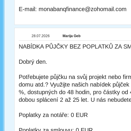
E-mail: monabanqfinance@zohomail.com
28.07.2026
Marija Geb
NABÍDKA PŮJČKY BEZ POPLATKŮ ZA S
Dobrý den.
Potřebujete půjčku na svůj projekt nebo fi
domu atd.? Využijte našich nabídek půjček
%, dostupných do 48 hodin, pro částky od
dobou splácení 2 až 25 let. U nás nebudete
Poplatky za notáře: 0 EUR
Poplatky za smlouvu: 0 EUR