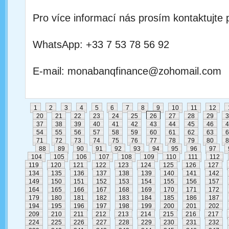
Pro více informací nás prosím kontaktujte 
WhatsApp: +33 7 53 78 56 92
E-mail: monabanqfinance@zohomail.com
1
2
3
4
5
6
7
8
9
10
11
12
20
21
22
23
24
25
26
27
28
29
3
37
38
39
40
41
42
43
44
45
46
4
54
55
56
57
58
59
60
61
62
63
6
71
72
73
74
75
76
77
78
79
80
8
88
89
90
91
92
93
94
95
96
97
104
105
106
107
108
109
110
111
112
119
120
121
122
123
124
125
126
127
134
135
136
137
138
139
140
141
142
149
150
151
152
153
154
155
156
157
164
165
166
167
168
169
170
171
172
179
180
181
182
183
184
185
186
187
194
195
196
197
198
199
200
201
202
209
210
211
212
213
214
215
216
217
224
225
226
227
228
229
230
231
232