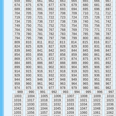
659
660
661
662
663
664
665
666
667
674
675
676
677
678
679
680
681
682
689
690
691
692
693
694
695
696
697
704
705
706
707
708
709
710
711
712
719
720
721
722
723
724
725
726
727
734
735
736
737
738
739
740
741
742
749
750
751
752
753
754
755
756
757
764
765
766
767
768
769
770
771
772
779
780
781
782
783
784
785
786
787
794
795
796
797
798
799
800
801
802
809
810
811
812
813
814
815
816
817
824
825
826
827
828
829
830
831
832
839
840
841
842
843
844
845
846
847
854
855
856
857
858
859
860
861
862
869
870
871
872
873
874
875
876
877
884
885
886
887
888
889
890
891
892
899
900
901
902
903
904
905
906
907
914
915
916
917
918
919
920
921
922
929
930
931
932
933
934
935
936
937
944
945
946
947
948
949
950
951
952
959
960
961
962
963
964
965
966
967
974
975
976
977
978
979
980
981
982
989
990
991
992
993
994
995
996
997
1003
1004
1005
1006
1007
1008
1009
1010
1016
1017
1018
1019
1020
1021
1022
1023
1029
1030
1031
1032
1033
1034
1035
1036
1042
1043
1044
1045
1046
1047
1048
1049
1055
1056
1057
1058
1059
1060
1061
1062