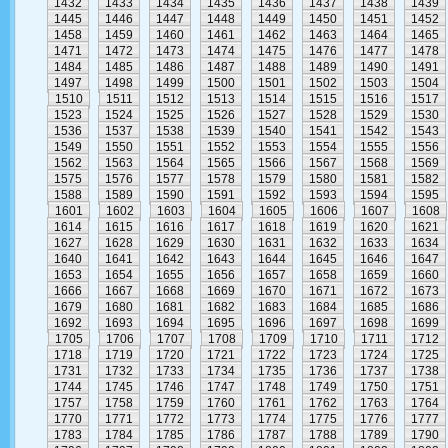
1432
1433
1434
1435
1436
1437
1438
1439
1445
1446
1447
1448
1449
1450
1451
1452
1458
1459
1460
1461
1462
1463
1464
1465
1471
1472
1473
1474
1475
1476
1477
1478
1484
1485
1486
1487
1488
1489
1490
1491
1497
1498
1499
1500
1501
1502
1503
1504
1510
1511
1512
1513
1514
1515
1516
1517
1523
1524
1525
1526
1527
1528
1529
1530
1536
1537
1538
1539
1540
1541
1542
1543
1549
1550
1551
1552
1553
1554
1555
1556
1562
1563
1564
1565
1566
1567
1568
1569
1575
1576
1577
1578
1579
1580
1581
1582
1588
1589
1590
1591
1592
1593
1594
1595
1601
1602
1603
1604
1605
1606
1607
1608
1614
1615
1616
1617
1618
1619
1620
1621
1627
1628
1629
1630
1631
1632
1633
1634
1640
1641
1642
1643
1644
1645
1646
1647
1653
1654
1655
1656
1657
1658
1659
1660
1666
1667
1668
1669
1670
1671
1672
1673
1679
1680
1681
1682
1683
1684
1685
1686
1692
1693
1694
1695
1696
1697
1698
1699
1705
1706
1707
1708
1709
1710
1711
1712
1718
1719
1720
1721
1722
1723
1724
1725
1731
1732
1733
1734
1735
1736
1737
1738
1744
1745
1746
1747
1748
1749
1750
1751
1757
1758
1759
1760
1761
1762
1763
1764
1770
1771
1772
1773
1774
1775
1776
1777
1783
1784
1785
1786
1787
1788
1789
1790