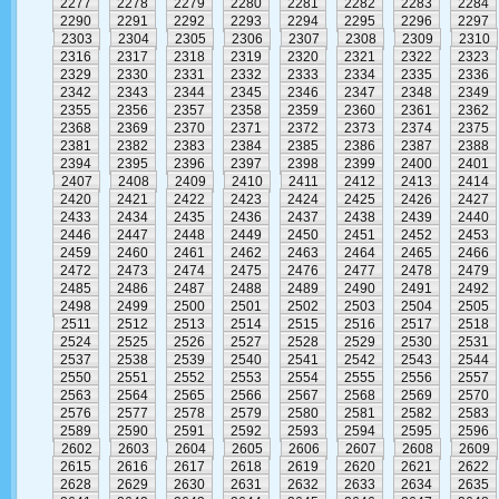
2277
2278
2279
2280
2281
2282
2283
2284
2290
2291
2292
2293
2294
2295
2296
2297
2303
2304
2305
2306
2307
2308
2309
2310
2316
2317
2318
2319
2320
2321
2322
2323
2329
2330
2331
2332
2333
2334
2335
2336
2342
2343
2344
2345
2346
2347
2348
2349
2355
2356
2357
2358
2359
2360
2361
2362
2368
2369
2370
2371
2372
2373
2374
2375
2381
2382
2383
2384
2385
2386
2387
2388
2394
2395
2396
2397
2398
2399
2400
2401
2407
2408
2409
2410
2411
2412
2413
2414
2420
2421
2422
2423
2424
2425
2426
2427
2433
2434
2435
2436
2437
2438
2439
2440
2446
2447
2448
2449
2450
2451
2452
2453
2459
2460
2461
2462
2463
2464
2465
2466
2472
2473
2474
2475
2476
2477
2478
2479
2485
2486
2487
2488
2489
2490
2491
2492
2498
2499
2500
2501
2502
2503
2504
2505
2511
2512
2513
2514
2515
2516
2517
2518
2524
2525
2526
2527
2528
2529
2530
2531
2537
2538
2539
2540
2541
2542
2543
2544
2550
2551
2552
2553
2554
2555
2556
2557
2563
2564
2565
2566
2567
2568
2569
2570
2576
2577
2578
2579
2580
2581
2582
2583
2589
2590
2591
2592
2593
2594
2595
2596
2602
2603
2604
2605
2606
2607
2608
2609
2615
2616
2617
2618
2619
2620
2621
2622
2628
2629
2630
2631
2632
2633
2634
2635