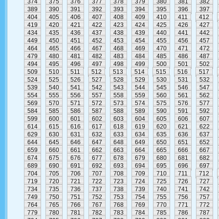
374
375
376
377
378
379
380
381
382
389
390
391
392
393
394
395
396
397
404
405
406
407
408
409
410
411
412
419
420
421
422
423
424
425
426
427
434
435
436
437
438
439
440
441
442
449
450
451
452
453
454
455
456
457
464
465
466
467
468
469
470
471
472
479
480
481
482
483
484
485
486
487
494
495
496
497
498
499
500
501
502
509
510
511
512
513
514
515
516
517
524
525
526
527
528
529
530
531
532
539
540
541
542
543
544
545
546
547
554
555
556
557
558
559
560
561
562
569
570
571
572
573
574
575
576
577
584
585
586
587
588
589
590
591
592
599
600
601
602
603
604
605
606
607
614
615
616
617
618
619
620
621
622
629
630
631
632
633
634
635
636
637
644
645
646
647
648
649
650
651
652
659
660
661
662
663
664
665
666
667
674
675
676
677
678
679
680
681
682
689
690
691
692
693
694
695
696
697
704
705
706
707
708
709
710
711
712
719
720
721
722
723
724
725
726
727
734
735
736
737
738
739
740
741
742
749
750
751
752
753
754
755
756
757
764
765
766
767
768
769
770
771
772
779
780
781
782
783
784
785
786
787