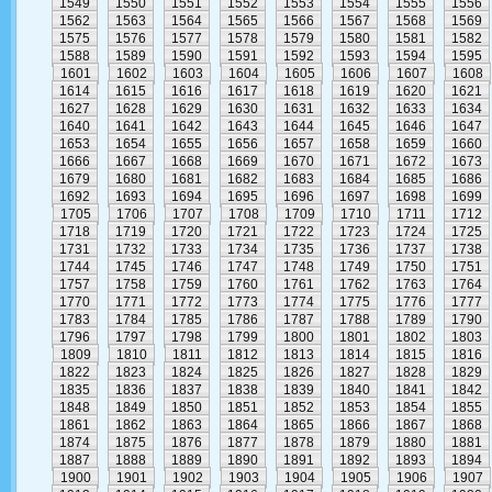
1549
1550
1551
1552
1553
1554
1555
1556
1562
1563
1564
1565
1566
1567
1568
1569
1575
1576
1577
1578
1579
1580
1581
1582
1588
1589
1590
1591
1592
1593
1594
1595
1601
1602
1603
1604
1605
1606
1607
1608
1614
1615
1616
1617
1618
1619
1620
1621
1627
1628
1629
1630
1631
1632
1633
1634
1640
1641
1642
1643
1644
1645
1646
1647
1653
1654
1655
1656
1657
1658
1659
1660
1666
1667
1668
1669
1670
1671
1672
1673
1679
1680
1681
1682
1683
1684
1685
1686
1692
1693
1694
1695
1696
1697
1698
1699
1705
1706
1707
1708
1709
1710
1711
1712
1718
1719
1720
1721
1722
1723
1724
1725
1731
1732
1733
1734
1735
1736
1737
1738
1744
1745
1746
1747
1748
1749
1750
1751
1757
1758
1759
1760
1761
1762
1763
1764
1770
1771
1772
1773
1774
1775
1776
1777
1783
1784
1785
1786
1787
1788
1789
1790
1796
1797
1798
1799
1800
1801
1802
1803
1809
1810
1811
1812
1813
1814
1815
1816
1822
1823
1824
1825
1826
1827
1828
1829
1835
1836
1837
1838
1839
1840
1841
1842
1848
1849
1850
1851
1852
1853
1854
1855
1861
1862
1863
1864
1865
1866
1867
1868
1874
1875
1876
1877
1878
1879
1880
1881
1887
1888
1889
1890
1891
1892
1893
1894
1900
1901
1902
1903
1904
1905
1906
1907