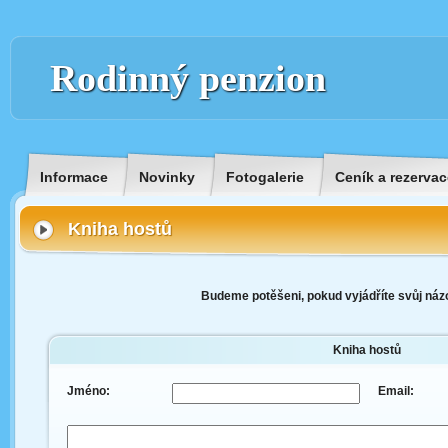
Rodinný penzion
Informace
Novinky
Fotogalerie
Ceník a rezervac
Kniha hostů
Budeme potěšeni, pokud vyjádříte svůj názo
Kniha hostů
Jméno:
Email: