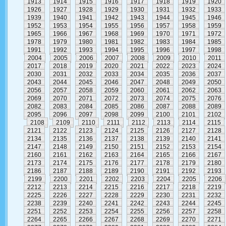
1913
1914
1915
1916
1917
1918
1919
1920
1926
1927
1928
1929
1930
1931
1932
1933
1939
1940
1941
1942
1943
1944
1945
1946
1952
1953
1954
1955
1956
1957
1958
1959
1965
1966
1967
1968
1969
1970
1971
1972
1978
1979
1980
1981
1982
1983
1984
1985
1991
1992
1993
1994
1995
1996
1997
1998
2004
2005
2006
2007
2008
2009
2010
2011
2017
2018
2019
2020
2021
2022
2023
2024
2030
2031
2032
2033
2034
2035
2036
2037
2043
2044
2045
2046
2047
2048
2049
2050
2056
2057
2058
2059
2060
2061
2062
2063
2069
2070
2071
2072
2073
2074
2075
2076
2082
2083
2084
2085
2086
2087
2088
2089
2095
2096
2097
2098
2099
2100
2101
2102
2108
2109
2110
2111
2112
2113
2114
2115
2121
2122
2123
2124
2125
2126
2127
2128
2134
2135
2136
2137
2138
2139
2140
2141
2147
2148
2149
2150
2151
2152
2153
2154
2160
2161
2162
2163
2164
2165
2166
2167
2173
2174
2175
2176
2177
2178
2179
2180
2186
2187
2188
2189
2190
2191
2192
2193
2199
2200
2201
2202
2203
2204
2205
2206
2212
2213
2214
2215
2216
2217
2218
2219
2225
2226
2227
2228
2229
2230
2231
2232
2238
2239
2240
2241
2242
2243
2244
2245
2251
2252
2253
2254
2255
2256
2257
2258
2264
2265
2266
2267
2268
2269
2270
2271