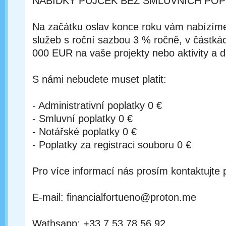
NABÍDKY PŮJČEK BEZ SMLUVNÍCH POP
Na začátku oslav konce roku vám nabízím
služeb s roční sazbou 3 % ročně, v částká
000 EUR na vaše projekty nebo aktivity a d
S námi nebudete muset platit:
- Administrativní poplatky 0 €
- Smluvní poplatky 0 €
- Notářské poplatky 0 €
- Poplatky za registraci souboru 0 €
Pro více informací nás prosím kontaktujte 
E-mail: financialfortueno@proton.me
Wathsapp: +33 7 53 78 56 92