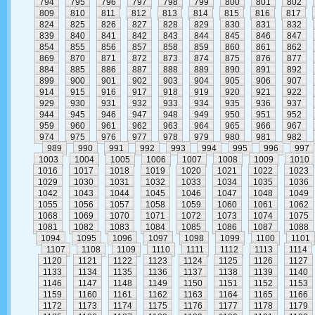
794
795
796
797
798
799
800
801
802
809
810
811
812
813
814
815
816
817
824
825
826
827
828
829
830
831
832
839
840
841
842
843
844
845
846
847
854
855
856
857
858
859
860
861
862
869
870
871
872
873
874
875
876
877
884
885
886
887
888
889
890
891
892
899
900
901
902
903
904
905
906
907
914
915
916
917
918
919
920
921
922
929
930
931
932
933
934
935
936
937
944
945
946
947
948
949
950
951
952
959
960
961
962
963
964
965
966
967
974
975
976
977
978
979
980
981
982
989
990
991
992
993
994
995
996
997
1003
1004
1005
1006
1007
1008
1009
1010
1016
1017
1018
1019
1020
1021
1022
1023
1029
1030
1031
1032
1033
1034
1035
1036
1042
1043
1044
1045
1046
1047
1048
1049
1055
1056
1057
1058
1059
1060
1061
1062
1068
1069
1070
1071
1072
1073
1074
1075
1081
1082
1083
1084
1085
1086
1087
1088
1094
1095
1096
1097
1098
1099
1100
1101
1107
1108
1109
1110
1111
1112
1113
1114
1120
1121
1122
1123
1124
1125
1126
1127
1133
1134
1135
1136
1137
1138
1139
1140
1146
1147
1148
1149
1150
1151
1152
1153
1159
1160
1161
1162
1163
1164
1165
1166
1172
1173
1174
1175
1176
1177
1178
1179