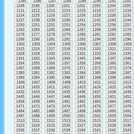
1185
1186
1187
1188
1189
1190
1191
1192
1198
1199
1200
1201
1202
1203
1204
1205
1211
1212
1213
1214
1215
1216
1217
1218
1224
1225
1226
1227
1228
1229
1230
1231
1237
1238
1239
1240
1241
1242
1243
1244
1250
1251
1252
1253
1254
1255
1256
1257
1263
1264
1265
1266
1267
1268
1269
1270
1276
1277
1278
1279
1280
1281
1282
1283
1289
1290
1291
1292
1293
1294
1295
1296
1302
1303
1304
1305
1306
1307
1308
1309
1315
1316
1317
1318
1319
1320
1321
1322
1328
1329
1330
1331
1332
1333
1334
1335
1341
1342
1343
1344
1345
1346
1347
1348
1354
1355
1356
1357
1358
1359
1360
1361
1367
1368
1369
1370
1371
1372
1373
1374
1380
1381
1382
1383
1384
1385
1386
1387
1393
1394
1395
1396
1397
1398
1399
1400
1406
1407
1408
1409
1410
1411
1412
1413
1419
1420
1421
1422
1423
1424
1425
1426
1432
1433
1434
1435
1436
1437
1438
1439
1445
1446
1447
1448
1449
1450
1451
1452
1458
1459
1460
1461
1462
1463
1464
1465
1471
1472
1473
1474
1475
1476
1477
1478
1484
1485
1486
1487
1488
1489
1490
1491
1497
1498
1499
1500
1501
1502
1503
1504
1510
1511
1512
1513
1514
1515
1516
1517
1523
1524
1525
1526
1527
1528
1529
1530
1536
1537
1538
1539
1540
1541
1542
1543