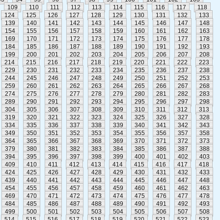
109
110
111
112
113
114
115
116
117
118
124
125
126
127
128
129
130
131
132
133
139
140
141
142
143
144
145
146
147
148
154
155
156
157
158
159
160
161
162
163
169
170
171
172
173
174
175
176
177
178
184
185
186
187
188
189
190
191
192
193
199
200
201
202
203
204
205
206
207
208
214
215
216
217
218
219
220
221
222
223
229
230
231
232
233
234
235
236
237
238
244
245
246
247
248
249
250
251
252
253
259
260
261
262
263
264
265
266
267
268
274
275
276
277
278
279
280
281
282
283
289
290
291
292
293
294
295
296
297
298
304
305
306
307
308
309
310
311
312
313
319
320
321
322
323
324
325
326
327
328
334
335
336
337
338
339
340
341
342
343
349
350
351
352
353
354
355
356
357
358
364
365
366
367
368
369
370
371
372
373
379
380
381
382
383
384
385
386
387
388
394
395
396
397
398
399
400
401
402
403
409
410
411
412
413
414
415
416
417
418
424
425
426
427
428
429
430
431
432
433
439
440
441
442
443
444
445
446
447
448
454
455
456
457
458
459
460
461
462
463
469
470
471
472
473
474
475
476
477
478
484
485
486
487
488
489
490
491
492
493
499
500
501
502
503
504
505
506
507
508
514
515
516
517
518
519
520
521
522
523