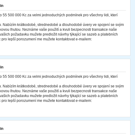
in
o 55 500 000 Kc za velmi jednoduchých podmínek pro všechny lidi, kterí
cu. Nabízím krátkodobé, strednedobé a dlouhodobé úvery ve spojení se svým
ovou lhutou. Neznáme vaše použití a kvuli bezpecnosti transakce naše
ašich požadavku mužete predložit návrhy týkající se sazeb a platebních
 pro lepší porozumení me mužete kontaktovat e-mailem:
in
o 55 500 000 Kc za velmi jednoduchých podmínek pro všechny lidi, kterí
cu. Nabízím krátkodobé, strednedobé a dlouhodobé úvery ve spojení se svým
ovou lhutou. Neznáme vaše použití a kvuli bezpecnosti transakce naše
ašich požadavku mužete predložit návrhy týkající se sazeb a platebních
 pro lepší porozumení me mužete kontaktovat e-mailem:
in