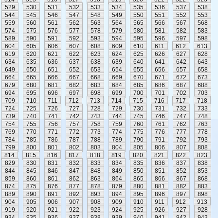
529
530
531
532
533
534
535
536
537
538
544
545
546
547
548
549
550
551
552
553
559
560
561
562
563
564
565
566
567
568
574
575
576
577
578
579
580
581
582
583
589
590
591
592
593
594
595
596
597
598
604
605
606
607
608
609
610
611
612
613
619
620
621
622
623
624
625
626
627
628
634
635
636
637
638
639
640
641
642
643
649
650
651
652
653
654
655
656
657
658
664
665
666
667
668
669
670
671
672
673
679
680
681
682
683
684
685
686
687
688
694
695
696
697
698
699
700
701
702
703
709
710
711
712
713
714
715
716
717
718
724
725
726
727
728
729
730
731
732
733
739
740
741
742
743
744
745
746
747
748
754
755
756
757
758
759
760
761
762
763
769
770
771
772
773
774
775
776
777
778
784
785
786
787
788
789
790
791
792
793
799
800
801
802
803
804
805
806
807
808
814
815
816
817
818
819
820
821
822
823
829
830
831
832
833
834
835
836
837
838
844
845
846
847
848
849
850
851
852
853
859
860
861
862
863
864
865
866
867
868
874
875
876
877
878
879
880
881
882
883
889
890
891
892
893
894
895
896
897
898
904
905
906
907
908
909
910
911
912
913
919
920
921
922
923
924
925
926
927
928
934
935
936
937
938
939
940
941
942
943