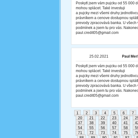
Poskytl jsem vám pujcku od 55 000 d
mohou splácet. Také investuji
a pujcky mezi všemi druhy jednotliv
právníkem a cenove dostupnou splátk
prevody zpracovává banka. U všech v
podmínek a jsem tu pro vás. Nakonec
paul.credit05@gmail.com
25.02.2021
Paul Merl
Poskytl jsem vám pujcku od 55 000 d
mohou splácet. Také investuji
a pujcky mezi všemi druhy jednotliv
právníkem a cenove dostupnou splátk
prevody zpracovává banka. U všech v
podmínek a jsem tu pro vás. Nakonec
paul.credit05@gmail.com
1
2
3
4
5
6
7
20
21
22
23
24
2
37
38
39
40
41
4
54
55
56
57
58
5
71
72
73
74
75
7
88
89
90
91
92