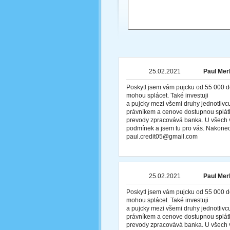
25.02.2021
Paul Merl
Poskytl jsem vám pujcku od 55 000 d
mohou splácet. Také investuji
a pujcky mezi všemi druhy jednotliv
právníkem a cenove dostupnou splátk
prevody zpracovává banka. U všech v
podmínek a jsem tu pro vás. Nakonec
paul.credit05@gmail.com
25.02.2021
Paul Merl
Poskytl jsem vám pujcku od 55 000 d
mohou splácet. Také investuji
a pujcky mezi všemi druhy jednotliv
právníkem a cenove dostupnou splátk
prevody zpracovává banka. U všech v