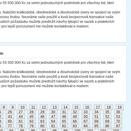
o 55 500 000 Kc za velmi jednoduchých podmínek pro všechny lidi, kterí
cu. Nabízím krátkodobé, strednedobé a dlouhodobé úvery ve spojení se svým
ovou lhutou. Neznáme vaše použití a kvuli bezpecnosti transakce naše
ašich požadavku mužete predložit návrhy týkající se sazeb a platebních
 pro lepší porozumení me mužete kontaktovat e-mailem:
in
o 55 500 000 Kc za velmi jednoduchých podmínek pro všechny lidi, kterí
cu. Nabízím krátkodobé, strednedobé a dlouhodobé úvery ve spojení se svým
ovou lhutou. Neznáme vaše použití a kvuli bezpecnosti transakce naše
ašich požadavku mužete predložit návrhy týkající se sazeb a platebních
 pro lepší porozumení me mužete kontaktovat e-mailem:
8
9
10
11
12
13
14
15
16
17
18
19
5
26
27
28
29
30
31
32
33
34
35
36
2
43
44
45
46
47
48
49
50
51
52
53
9
60
61
62
63
64
65
66
67
68
69
70
6
77
78
79
80
81
82
83
84
85
86
87
93
94
95
96
97
98
99
100
101
102
103