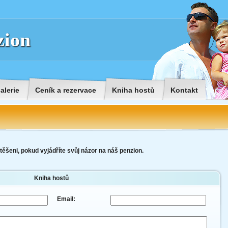
zion
alerie
Ceník a rezervace
Kniha hostů
Kontakt
šeni, pokud vyjádříte svůj názor na náš penzion.
Kniha hostů
Email: