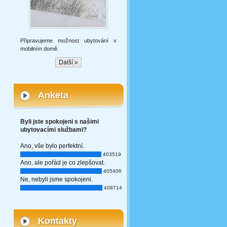
Připravujeme možnost ubytování v
mobilním domě.
Další »
Anketa
Byli jste spokojeni s našimi
ubytovacími službami?
Ano, vše bylo perfektní.
403519
Ano, ale pořád je co zlepšovat.
405406
Ne, nebyli jsme spokojeni.
408714
Kontakty