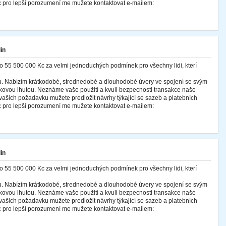
 pro lepší porozumení me mužete kontaktovat e-mailem:
in
o 55 500 000 Kc za velmi jednoduchých podmínek pro všechny lidi, kterí
cu. Nabízím krátkodobé, strednedobé a dlouhodobé úvery ve spojení se svým
ovou lhutou. Neznáme vaše použití a kvuli bezpecnosti transakce naše
ašich požadavku mužete predložit návrhy týkající se sazeb a platebních
 pro lepší porozumení me mužete kontaktovat e-mailem:
in
o 55 500 000 Kc za velmi jednoduchých podmínek pro všechny lidi, kterí
cu. Nabízím krátkodobé, strednedobé a dlouhodobé úvery ve spojení se svým
ovou lhutou. Neznáme vaše použití a kvuli bezpecnosti transakce naše
ašich požadavku mužete predložit návrhy týkající se sazeb a platebních
 pro lepší porozumení me mužete kontaktovat e-mailem: