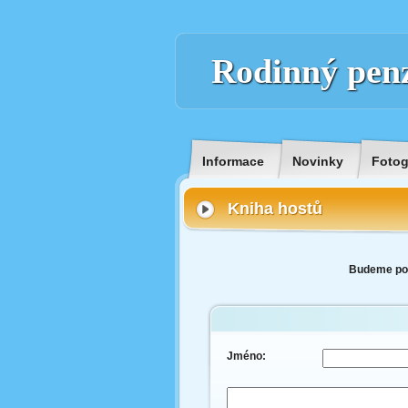
Rodinný pen
Informace
Novinky
Fotog
Kniha hostů
Budeme potě
Jméno: