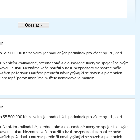
in
o 55 500 000 Kc za velmi jednoduchých podmínek pro všechny lidi, kterí
cu. Nabízím krátkodobé, strednedobé a dlouhodobé úvery ve spojení se svým
ovou lhutou. Neznáme vaše použití a kvuli bezpecnosti transakce naše
ašich požadavku mužete predložit návrhy týkající se sazeb a platebních
 pro lepší porozumení me mužete kontaktovat e-mailem:
in
o 55 500 000 Kc za velmi jednoduchých podmínek pro všechny lidi, kterí
cu. Nabízím krátkodobé, strednedobé a dlouhodobé úvery ve spojení se svým
ovou lhutou. Neznáme vaše použití a kvuli bezpecnosti transakce naše
ašich požadavku mužete predložit návrhy týkající se sazeb a platebních