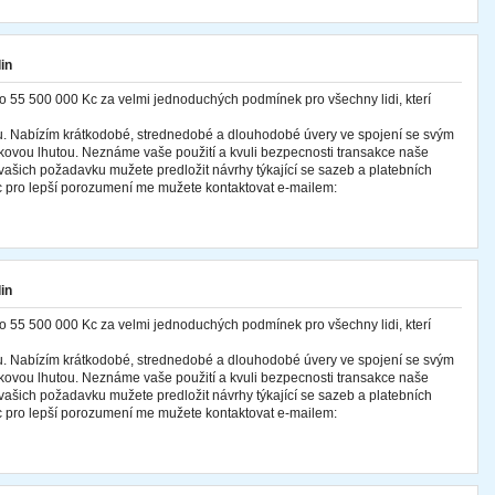
in
o 55 500 000 Kc za velmi jednoduchých podmínek pro všechny lidi, kterí
cu. Nabízím krátkodobé, strednedobé a dlouhodobé úvery ve spojení se svým
ovou lhutou. Neznáme vaše použití a kvuli bezpecnosti transakce naše
ašich požadavku mužete predložit návrhy týkající se sazeb a platebních
 pro lepší porozumení me mužete kontaktovat e-mailem:
in
o 55 500 000 Kc za velmi jednoduchých podmínek pro všechny lidi, kterí
cu. Nabízím krátkodobé, strednedobé a dlouhodobé úvery ve spojení se svým
ovou lhutou. Neznáme vaše použití a kvuli bezpecnosti transakce naše
ašich požadavku mužete predložit návrhy týkající se sazeb a platebních
 pro lepší porozumení me mužete kontaktovat e-mailem: